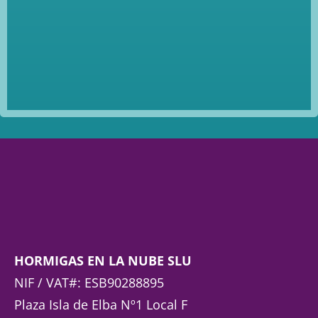
HORMIGAS EN LA NUBE SLU
NIF / VAT#: ESB90288895
Plaza Isla de Elba Nº1 Local F