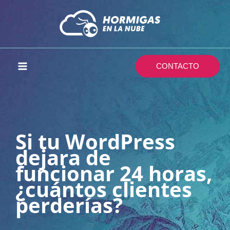
Ir
al
contenido
CONTACTO
Si tu WordPress
dejara de
funcionar 24 horas,
¿cuántos clientes
perderías?