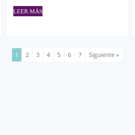
LEER MÁS
1
2
3
4
5
6
7
Siguiente »