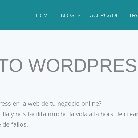
HOME
BLOG
ACERCA DE
TR
NTO WORDPRES
ss en la web de tu negocio online?
a y nos facilita mucho la vida a la hora de crear
 de fallos.