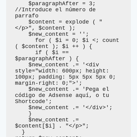
    $paragraphAfter = 3; 
//Introduce el número de 
parrafo

    $content = explode ( "
</p>", $content );

    $new_content = '';

      for ( $i = 0; $i <; count 
( $content ); $i ++ ) {

      if ( $i == 
$paragraphAfter ) {

    $new_content .= '<div 
style="width: 600px; height: 
100px; padding: 5px 5px 5px 0; 
margin-right: 0;">';

    $new_content .= 'Pega el 
código de Adsense aquí, o tu 
Shortcode';

    $new_content .= '</div>';

    }

    $new_content .= 
$content[$i] . "</p>";

  }
