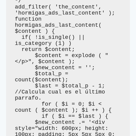
*/

add_filter( 'the_content', 
'hormigas_ads_last_content' );

function 
hormigas_ads_last_content( 
$content ) {

  if( !is_single() || 
is_category (1) )

  return $content;

      $content = explode ( "
</p>", $content );

      $new_content = '';

      $total_p = 
count($content);

      $last = $total_p - 1; 
//Calcula cual es el último 
parrafo.

        for ( $i = 0; $i < 
count ( $content ); $i ++ ) {

        if ( $i == $last ) {

      $new_content .= '<div 
style="width: 600px; height: 
100px; padding: 5px 5px 5px 0; 