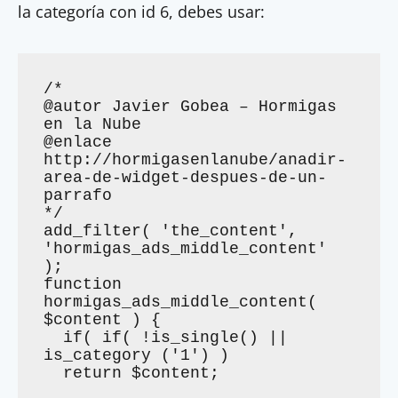
la categoría con id 6, debes usar:
/*

@autor Javier Gobea – Hormigas 
en la Nube

@enlace 
http://hormigasenlanube/anadir-
area-de-widget-despues-de-un-
parrafo

*/

add_filter( 'the_content', 
'hormigas_ads_middle_content' 
);

function 
hormigas_ads_middle_content( 
$content ) {

  if( if( !is_single() || 
is_category ('1') )

  return $content;
