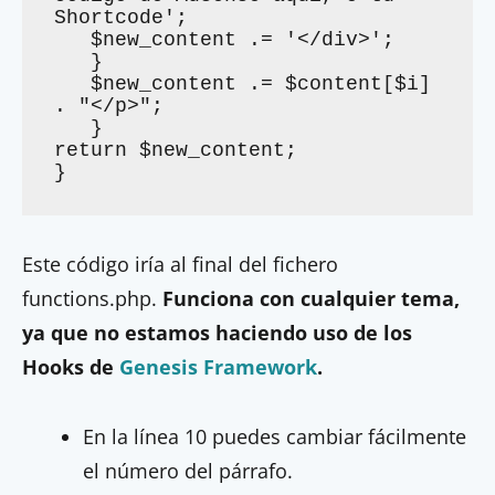
Shortcode';

   $new_content .= '</div>';

   }

   $new_content .= $content[$i] 
. "</p>";

   }

return $new_content;

}
Este código iría al final del fichero
functions.php.
Funciona con cualquier tema,
ya que no estamos haciendo uso de los
Hooks de
Genesis Framework
.
En la línea 10 puedes cambiar fácilmente
el número del párrafo.