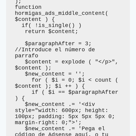
);

function 
hormigas_ads_middle_content( 
$content ) {

  if( !is_single() )

   return $content;

   $paragraphAfter = 3; 
//Introduce el número de 
parrafo

   $content = explode ( "</p>", 
$content );

   $new_content = '';

     for ( $i = 0; $i < count ( 
$content ); $i ++ ) {

     if ( $i == $paragraphAfter 
) {

   $new_content .= '<div 
style="width: 600px; height: 
100px; padding: 5px 5px 5px 0; 
margin-right: 0;">';

   $new_content .= 'Pega el 
código de Adsense aquí, o tu 