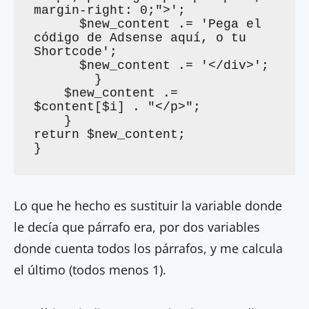
margin-right: 0;">';

      $new_content .= 'Pega el 
código de Adsense aquí, o tu 
Shortcode';

      $new_content .= '</div>';

        }

    $new_content .= 
$content[$i] . "</p>";

    }

return $new_content;

}
Lo que he hecho es sustituir la variable donde
le decía que párrafo era, por dos variables
donde cuenta todos los párrafos, y me calcula
el último (todos menos 1).