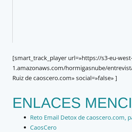
[smart_track_player url=»https://s3-eu-west
1.amazonaws.com/hormigasnube/entrevistas/
Ruiz de caoscero.com» social=»false» ]
ENLACES MENC
Reto Email Detox de caoscero.com, p
CaosCero