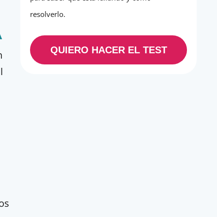
resolverlo.
A
QUIERO HACER EL TEST
n
l
mos