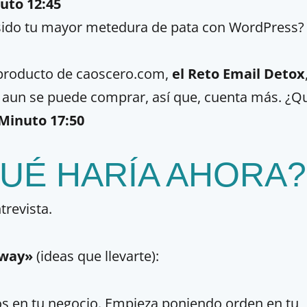
uto 12:45
sido tu mayor metedura de pata con WordPress?
oproducto de caoscero.com,
el Reto Email Detox
aun se puede comprar, así que, cuenta más. ¿Q
Minuto 17:50
QUÉ HARÍA AHORA?
trevista.
away»
(ideas que llevarte):
s en tu negocio. Empieza poniendo orden en tu