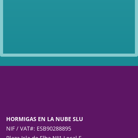
HORMIGAS EN LA NUBE SLU
NIF / VAT#: ESB90288895
Plaza Isla de Elba Nº1 Local F