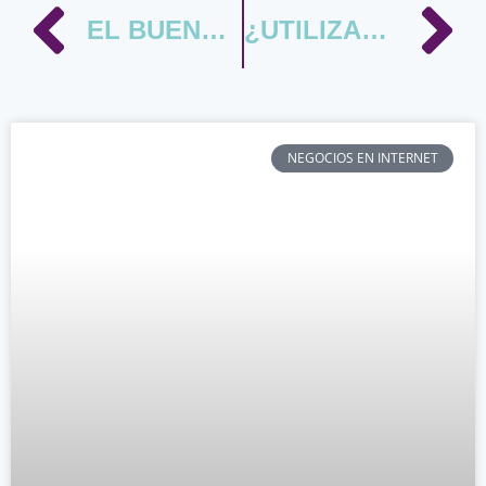
EL BUENO, EL FEO Y EL MALO DEL MARKETING DE SERVICIOS… Y EL NUEVO
¿UTILIZAS EL HEMISFERIO DERECHO DEL CEREBRO EN TU NEGOCIO?
NEGOCIOS EN INTERNET