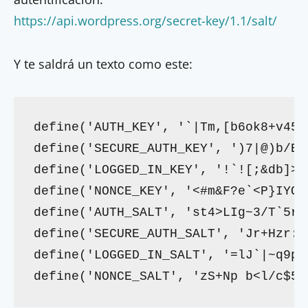
https://api.wordpress.org/secret-key/1.1/salt/
Y te saldrá un texto como este:
define('AUTH_KEY', '`|Tm,[b6ok8+v45 
define('SECURE_AUTH_KEY', ')7|@)b/EI
define('LOGGED_IN_KEY', '!`![;&db]>_
define('NONCE_KEY', '<#m&F?e`<P}IYO 
define('AUTH_SALT', 'st4>LIg~3/T`5r<
define('SECURE_AUTH_SALT', 'Jr+Hzr:q
define('LOGGED_IN_SALT', '=lJ`|~q9p|
define('NONCE_SALT', 'zS+Np b<l/c$5a