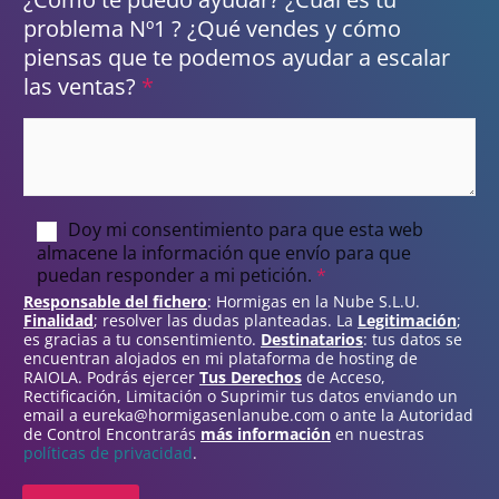
problema Nº1 ? ¿Qué vendes y cómo
piensas que te podemos ayudar a escalar
las ventas?
*
A
Doy mi consentimiento para que esta web
almacene la información que envío para que
c
puedan responder a mi petición.
*
u
Responsable del fichero
: Hormigas en la Nube S.L.U.
e
Finalidad
; resolver las dudas planteadas. La
Legitimación
;
es gracias a tu consentimiento.
Destinatarios
: tus datos se
r
encuentran alojados en mi plataforma de hosting de
d
RAIOLA. Podrás ejercer
Tus Derechos
de Acceso,
Rectificación, Limitación o Suprimir tus datos enviando un
o
email a eureka@hormigasenlanube.com o ante la Autoridad
R
de Control Encontrarás
más información
en nuestras
políticas de privacidad
.
G
P