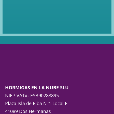
HORMIGAS EN LA NUBE SLU
NIF / VAT#: ESB90288895
Plaza Isla de Elba Nº1 Local F
41089 Dos Hermanas