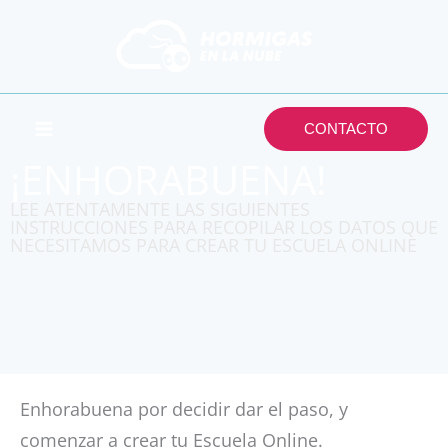
Ir
al
contenido
CONTACTO
¡ENHORABUENA!
LEE ATENTAMENTE LAS SIGUIENTES
INSTRUCCIONES PARA RECOPILAR LOS DATOS QUE
NECESITAMOS PARA CREAR TU ESCUELA ONLINE
Enhorabuena por decidir dar el paso, y
comenzar a crear tu Escuela Online.