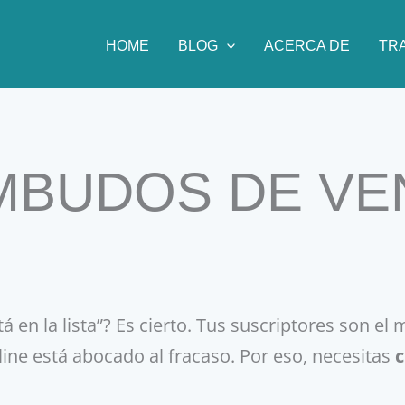
HOME
BLOG
ACERCA DE
TR
MBUDOS DE VE
á en la lista”? Es cierto. Tus suscriptores son el 
ine está abocado al fracaso. Por eso, necesitas
c