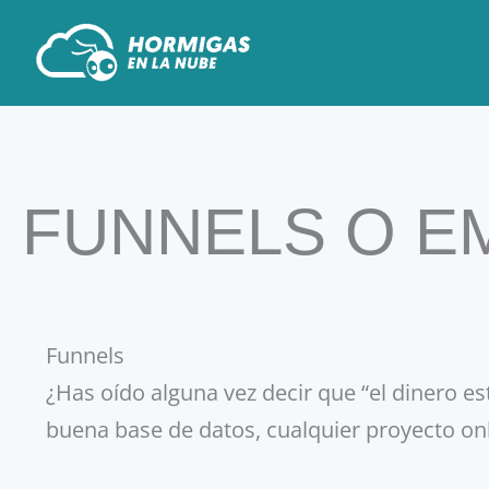
Ir
al
contenido
FUNNELS O E
Funnels
¿Has oído alguna vez decir que “el dinero est
buena base de datos, cualquier proyecto onl